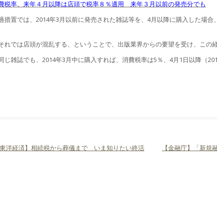
費税率、来年４月以降は店頭で税率８％適用 来年３月以前の発売分でも
過措置では、2014年3月以前に発売された雑誌等を、4月以降に購入した場
それでは店頭が混乱する、ということで、出版業界からの要望を受け、この
同じ雑誌でも、2014年3月中に購入すれば、消費税率は5％、4月1日以降（2
東洋経済】相続税から葬儀まで いま知りたい終活
【金融庁】「新規
ビゲーション