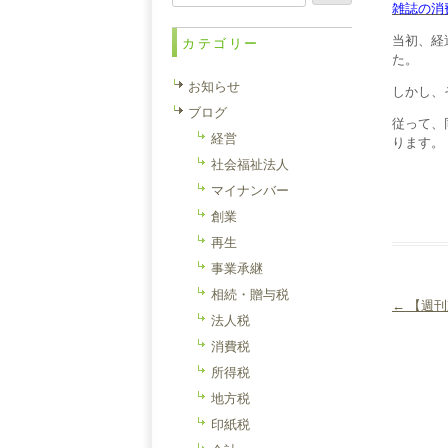
索:
雑誌の消
当初、経
カテゴリー
た。
お知らせ
しかし、
ブログ
従って、
経営
ります。
社会福祉法人
マイナンバー
創業
再生
事業承継
相続・贈与税
←
【週刊
法人税
投稿ナ
消費税
所得税
地方税
印紙税