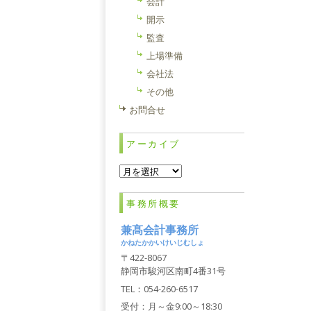
会計
開示
監査
上場準備
会社法
その他
お問合せ
アーカイブ
ア
ー
カ
事務所概要
イ
ブ
兼髙会計事務所
かねたかかいけいじむしょ
〒422-8067
静岡市駿河区南町4番31号
TEL：054-260-6517
受付：月～金9:00～18:30