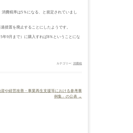
合、消費税率は5％になる、と規定されていまし
経過措置を廃止することにしたようです。
015年9月まで）に購入すれば8％ということにな
カテゴリー:
消費税
融資や経営改善・事業再生支援等における参考事
例集」の公表
→