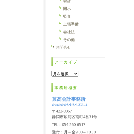
投稿ナ
会計
開示
監査
上場準備
会社法
その他
お問合せ
アーカイブ
ア
ー
カ
事務所概要
イ
ブ
兼髙会計事務所
かねたかかいけいじむしょ
〒422-8067
静岡市駿河区南町4番31号
TEL：054-260-6517
受付：月～金9:00～18:30