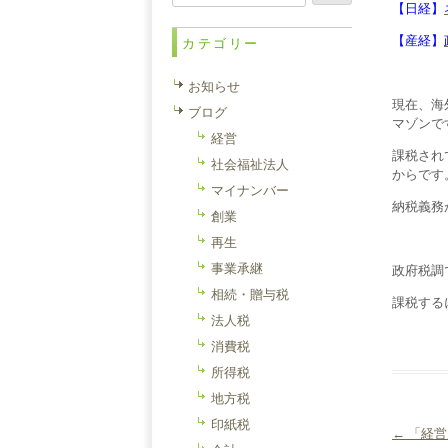
索:
【日経】
【産経】
カテゴリー
お知らせ
現在、海
ブログ
マゾンで
経営
課税され
社会福祉法人
からです
マイナンバー
納税義務
創業
再生
事業承継
政府税調
相続・贈与税
課税する
法人税
消費税
所得税
地方税
印紙税
←
「経営