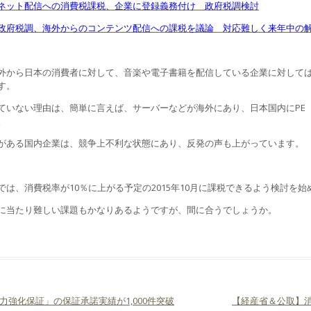
ネット配信への消費税課税、企業に登録義務付け 政府税調検討
政府税調、海外からのコンテンツ配信への課税を議論 対応難しく来年中の
外から日本の消費者に対して、音楽や電子書籍を配信している企業に対して
す。
ていない理由は、簡単に言えば、サーバーなどが海外にあり、日本国内にPE
。
がある国内企業は、競争上不利な状態にあり、反発の声も上がっています。
では、消費税率が10％に上がる予定の2015年10月に課税できるよう検討を
に当たり難しい課題もかなりあるようですが、間に合うでしょうか。
力強化保証」の保証承諾実績が1,000件突破
【経産省＆公取】