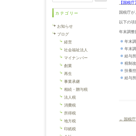
索:
【国税庁
国税庁が
カテゴリー
以下の項
お知らせ
年末調整
ブログ
年末調
経営
年末
社会福祉法人
給与
マイナンバー
税制
創業
扶養
再生
給与
事業承継
相続・贈与税
法人税
消費税
所得税
←
国税庁
地方税
投稿ナ
印紙税