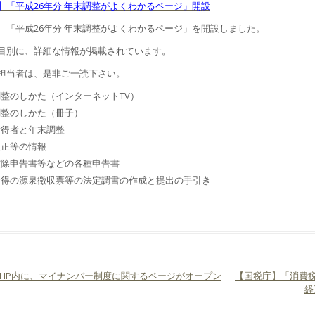
】「平成26年分 年末調整がよくわかるページ」開設
、「平成26年分 年末調整がよくわかるページ」を開設しました。
目別に、詳細な情報が掲載されています。
担当者は、是非ご一読下さい。
整のしかた（インターネットTV）
調整のしかた（冊子）
所得者と年末調整
改正等の情報
控除申告書等などの各種申告書
所得の源泉徴収票等の法定調書の作成と提出の手引き
HP内に、マイナンバー制度に関するページがオープン
【国税庁】「消費
ビゲーション
経