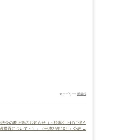
カテゴリー:
所得税
税法令の改正等のお知らせ（～税率引上げに伴う
過措置について～）」（平成26年10月）公表
→