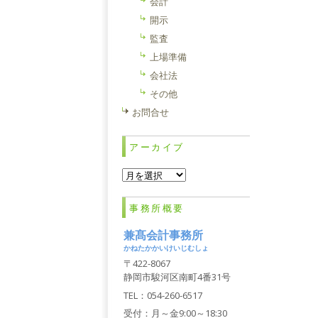
会計
開示
監査
上場準備
会社法
その他
お問合せ
アーカイブ
ア
ー
カ
事務所概要
イ
ブ
兼髙会計事務所
かねたかかいけいじむしょ
〒422-8067
静岡市駿河区南町4番31号
TEL：054-260-6517
受付：月～金9:00～18:30