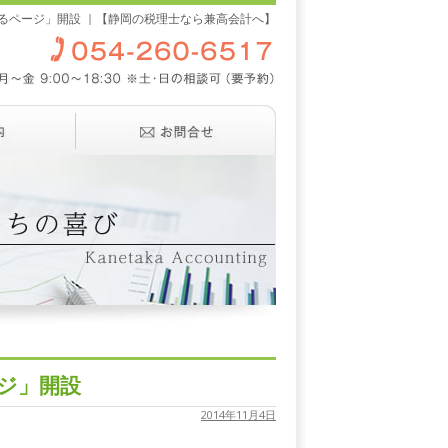
かるページ」開設 ｜【静岡の税理士なら兼高会計へ】
ージ」開設
2014年11月4日