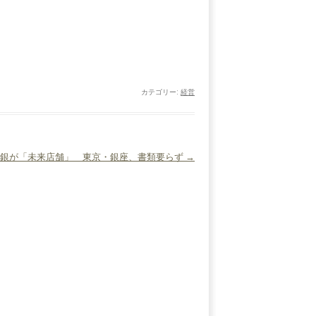
カテゴリー:
経営
友銀が「未来店舗」 東京・銀座、書類要らず
→