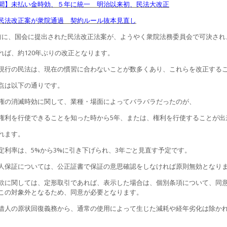
聞】未払い金時効、５年に統一 明治以来初、民法大改正
民法改正案が衆院通過 契約ルール抜本見直し
前に、国会に提出された民法改正法案が、ようやく衆院法務委員会で可決され
れば、約120年ぶりの改正となります。
現行の民法は、現在の慣習に合わないことが数多くあり、これらを改正する
点は以下の通りです。
権の消滅時効に関して、業種・場面によってバラバラだったのが、
権利を行使できることを知った時から5年、または、権利を行使することが出
れます。
定利率は、5%から3%に引き下げられ、3年ごと見直す予定です。
人保証については、公正証書で保証の意思確認をしなければ原則無効となり
款に関しては、定形取引であれば、表示した場合は、個別条項について、同
この対象外となるため、同意が必要となります。
借人の原状回復義務から、通常の使用によって生じた減耗や経年劣化は除か