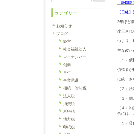
索:
【静岡新
【日経】
カテゴリー
2年ほど
お知らせ
改正され
ブログ
つまり、
経営
社会福祉法人
主な改正
マイナンバー
（１）債
創業
債権者が
再生
に統一さ
事業承継
相続・贈与税
（２）法
法人税
（３）個
消費税
（４）約
所得税
合には、
地方税
（５）賃
印紙税