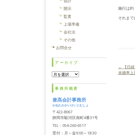
会計
施行は約
開示
監査
それまで
上場準備
会社法
その他
お問合せ
アーカイブ
←
【日経
投稿ナ
未婚率上
ア
ー
カ
事務所概要
イ
ブ
兼髙会計事務所
かねたかかいけいじむしょ
〒422-8067
静岡市駿河区南町4番31号
TEL：054-260-6517
受付：月～金9:00～18:30