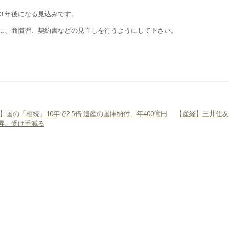
３年後になる見込みです。
に、商慣習、契約書などの見直しを行うようにして下さい。
】国の「相続」10年で2.5倍 遺産の国庫納付、年400億円
【産経】三井住
ビゲーション
昇、受け手減る