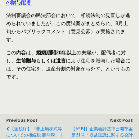
の贈与配慮
法制審議会の民法部会において、相続法制の見直しが進
められていましたが、この度試案がまとめられ、8月上
旬からパブリックコメント（意見公募）が実施されま
す。
この内容は、
婚姻期間20年以上
の夫婦が、配偶者に対
し、
生前贈与もしくは遺言
により住宅を贈与した場合に
は、その住宅を、遺産分割の対象から外す、というもの
です。
Previous Post
Next Post
【国税庁】「非上場株式等
【ASBJ】企業会計基準公開草案
についての相続税 贈与税・非
第61号「収益認識に関する会計