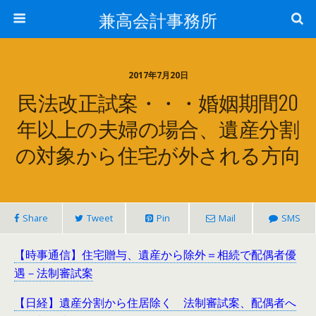
兼高会計事務所
2017年7月20日
民法改正試案・・・婚姻期間20
年以上の夫婦の場合、遺産分割
の対象から住宅が外される方向
Share
Tweet
Pin
Mail
SMS
【時事通信】住宅贈与、遺産から除外＝相続で配偶者優
遇－法制審試案
【日経】遺産分割から住居除く 法制審試案、配偶者へ