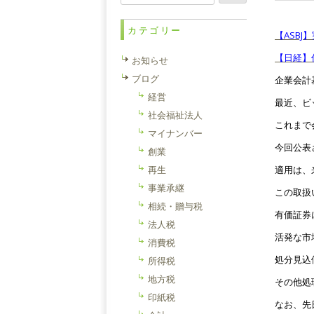
索:
カテゴリー
【ASB
【日経】
お知らせ
ブログ
企業会計
経営
最近、ビ
社会福祉法人
これまで
マイナンバー
今回公表
創業
再生
適用は、
事業承継
この取扱
相続・贈与税
有価証券
法人税
活発な市
消費税
処分見込
所得税
地方税
その他処
印紙税
なお、先