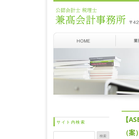
【A
サイト内検索
（案
検