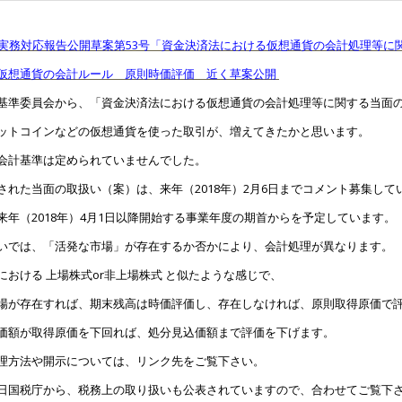
J】実務対応報告公開草案第53号「資金決済法における仮想通貨の会計処理等
仮想通貨の会計ルール 原則時価評価 近く草案公開
基準委員会から、「資金決済法における仮想通貨の会計処理等に関する当面
ットコインなどの仮想通貨を使った取引が、増えてきたかと思います。
会計基準は定められていませんでした。
された当面の取扱い（案）は、来年（2018年）2月6日までコメント募集して
来年（2018年）4月1日以降開始する事業年度の期首からを予定しています。
いでは、「活発な市場」が存在するか否かにより、会計処理が異なります。
における 上場株式or非上場株式 と似たような感じで、
場が存在すれば、期末残高は時価評価し、存在しなければ、原則取得原価で
価額が取得原価を下回れば、処分見込価額まで評価を下げます。
理方法や開示については、リンク先をご覧下さい。
日国税庁から、税務上の取り扱いも公表されていますので、合わせてご覧下さ