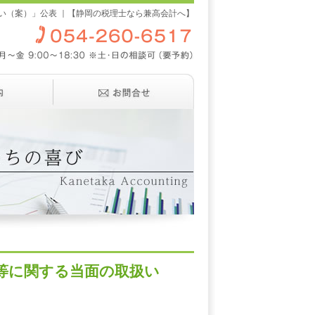
扱い（案）」公表 ｜【静岡の税理士なら兼高会計へ】
理等に関する当面の取扱い