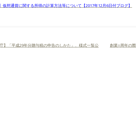
】仮想通貨に関する所得の計算方法等について【2017年12月6日付ブログ】
庁】「平成29年分贈与税の申告のしかた」、様式一覧公
創業○周年の
ビゲーション