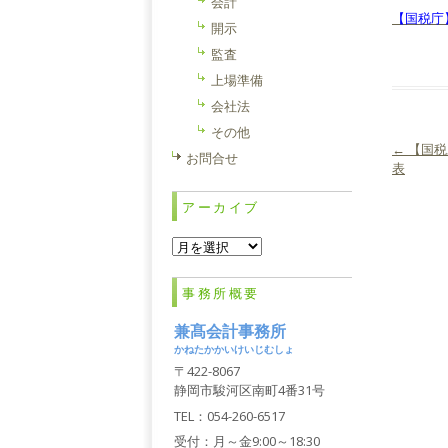
会計
【国税庁
開示
監査
上場準備
会社法
その他
←
【国税
お問合せ
投稿ナ
表
アーカイブ
ア
ー
カ
事務所概要
イ
ブ
兼髙会計事務所
かねたかかいけいじむしょ
〒422-8067
静岡市駿河区南町4番31号
TEL：054-260-6517
受付：月～金9:00～18:30