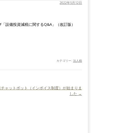
2022年5月12日
び「設備投資減税に関するQ&A」（改訂版）
カテゴリー:
法人税
談チャットボット（インボイス制度）が始まりま
した
→