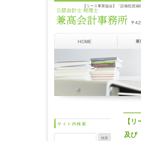
【リース事業協会】「設備投資減税
【リ
サイト内検索
及び
検