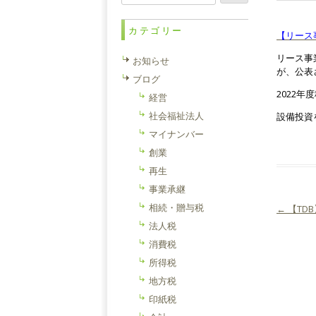
索:
カテゴリー
【リース
リース事
お知らせ
が、公表
ブログ
2022
経営
社会福祉法人
設備投資
マイナンバー
創業
再生
事業承継
相続・贈与税
←
【TD
投稿ナ
法人税
消費税
所得税
地方税
印紙税