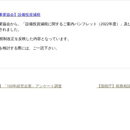
事業協会】設備投資減税
業協会から、「設備投資減税に関するご案内パンフレット（2022年度）」及
されました。
年度税制改正を反映した内容となっています。
を検討する際には、ご一読下さい。
B】「100年経営企業」アンケート調査
【国税庁】税務相
ビゲーション