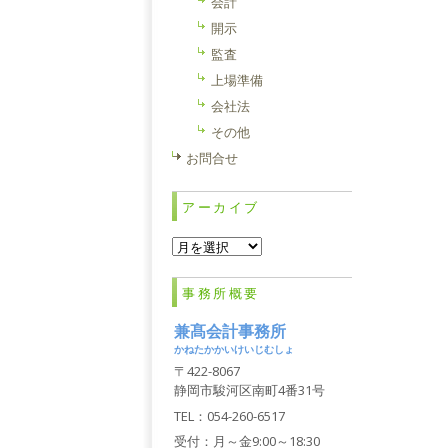
会計
開示
監査
上場準備
会社法
その他
お問合せ
アーカイブ
ア
ー
カ
事務所概要
イ
ブ
兼髙会計事務所
かねたかかいけいじむしょ
〒422-8067
静岡市駿河区南町4番31号
TEL：054-260-6517
受付：月～金9:00～18:30