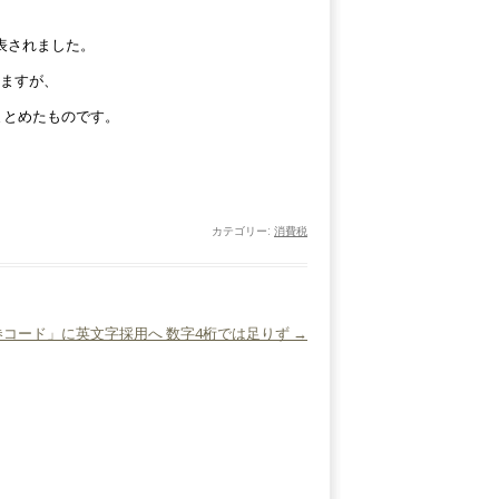
表されました。
いますが、
まとめたものです。
カテゴリー:
消費税
コード」に英文字採用へ 数字4桁では足りず
→