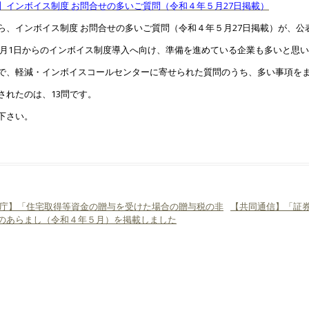
】インボイス制度 お問合せの多いご質問（令和４年５月27日掲載）
ら、インボイス制度 お問合せの多いご質問（令和４年５月27日掲載）が、公
年10月1日からのインボイス制度導入へ向け、準備を進めている企業も多いと思
で、軽減・インボイスコールセンターに寄せられた質問のうち、多い事項を
されたのは、13問です。
下さい。
庁】「住宅取得等資金の贈与を受けた場合の贈与税の非
【共同通信】「証券
ビゲーション
のあらまし（令和４年５月）を掲載しました