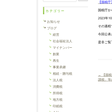
索:
【国税庁
国税庁か
カテゴリー
2023
お知らせ
その過程
ブログ
今回公表
経営
社会福祉法人
是非ご覧
マイナンバー
創業
再生
事業承継
相続・贈与税
←
【国税
投稿ナ
課税」等
法人税
消費税
所得税
地方税
印紙税