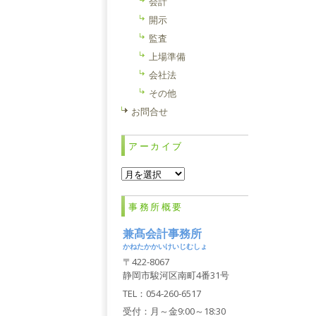
会計
開示
監査
上場準備
会社法
その他
お問合せ
アーカイブ
ア
ー
カ
事務所概要
イ
ブ
兼髙会計事務所
かねたかかいけいじむしょ
〒422-8067
静岡市駿河区南町4番31号
TEL：054-260-6517
受付：月～金9:00～18:30