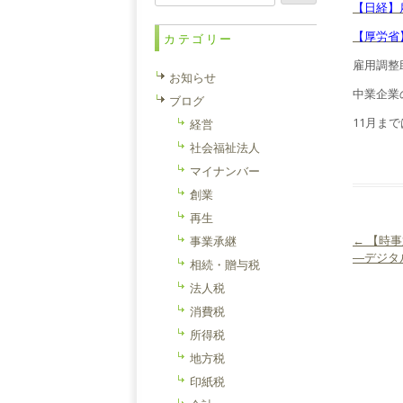
索:
【日経】
【厚労省
カテゴリー
雇用調整
お知らせ
中業企業の
ブログ
11月ま
経営
社会福祉法人
マイナンバー
創業
再生
←
【時事
事業承継
投稿ナ
―デジタ
相続・贈与税
法人税
消費税
所得税
地方税
印紙税