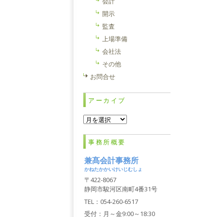
会計
開示
監査
上場準備
会社法
その他
お問合せ
アーカイブ
ア
ー
カ
事務所概要
イ
ブ
兼髙会計事務所
かねたかかいけいじむしょ
〒422-8067
静岡市駿河区南町4番31号
TEL：054-260-6517
受付：月～金9:00～18:30