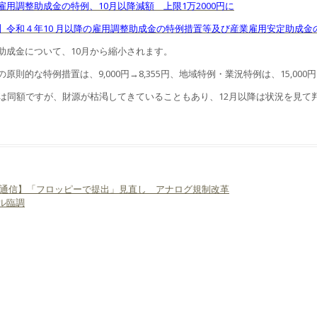
雇用調整助成金の特例、10月以降減額 上限1万2000円に
】令和４年10 月以降の雇用調整助成金の特例措置等及び産業雇用安定助成金
助成金について、10月から縮小されます。
原則的な特例措置は、9,000円→8,355円、地域特例・業況特例は、15,000円
では同額ですが、財源が枯渇してきていることもあり、12月以降は状況を見て
通信】「フロッピーで提出」見直し アナログ規制改革
ビゲーション
ル臨調