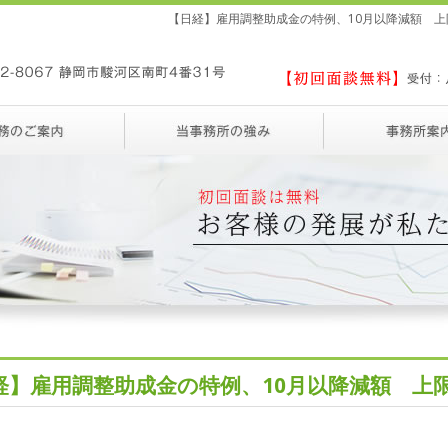
【日経】雇用調整助成金の特例、10月以降減額 上限
経】雇用調整助成金の特例、10月以降減額 上限1