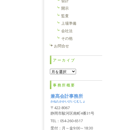
会計
開示
監査
上場準備
会社法
その他
お問合せ
アーカイブ
ア
ー
カ
事務所概要
イ
ブ
兼髙会計事務所
かねたかかいけいじむしょ
〒422-8067
静岡市駿河区南町4番31号
TEL：054-260-6517
受付：月～金9:00～18:30