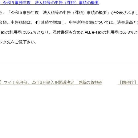
】令和５事務年度 法人税等の申告（課税）事績の概要
ら、「令和５事務年度 法人税等の申告（課税）事績の概要」が公表されま
金額、申告税額は、4年連続で増加し、申告所得金額については、過去最高と
Taxの利用率は86.2％となり、添付書類も含めたALL e-Taxの利用率は63.8
ンク先をご覧下さい。
】マイナ免許証、25年3月導入を閣議決定 更新の負担軽
【国税庁
ビゲーション