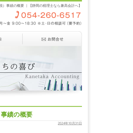
税）事績の概要 ｜【静岡の税理士なら兼高会計へ】
）事績の概要
2024年10月31日