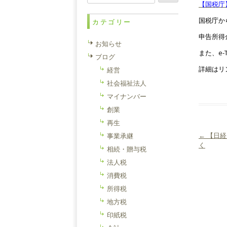
索:
【国税庁
国税庁か
カテゴリー
申告所得
お知らせ
また、e-
ブログ
詳細はリ
経営
社会福祉法人
マイナンバー
創業
再生
←
【日経
事業承継
投稿ナ
く
相続・贈与税
法人税
消費税
所得税
地方税
印紙税