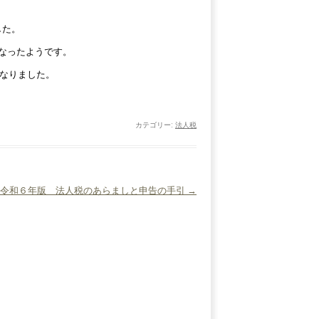
した。
なったようです。
％となりました。
カテゴリー:
法人税
】令和６年版 法人税のあらましと申告の手引
→