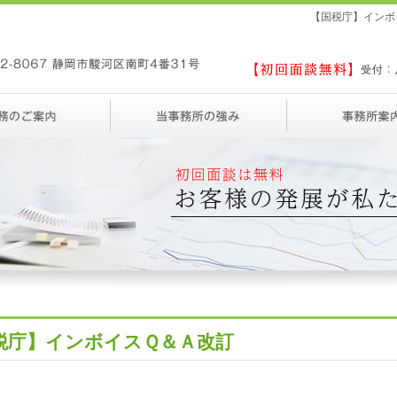
【国税庁】インボ
税庁】インボイスＱ＆Ａ改訂