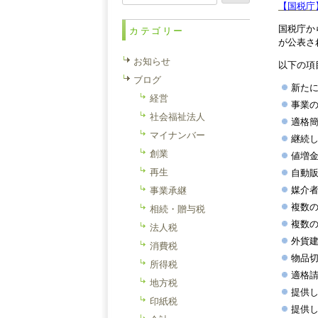
索:
【国税庁
国税庁か
カテゴリー
が公表さ
お知らせ
以下の項
ブログ
新た
経営
事業
社会福祉法人
適格
マイナンバー
継続
創業
値増
再生
自動
媒介
事業承継
複数
相続・贈与税
複数
法人税
外貨
消費税
物品
所得税
適格
地方税
提供
印紙税
提供