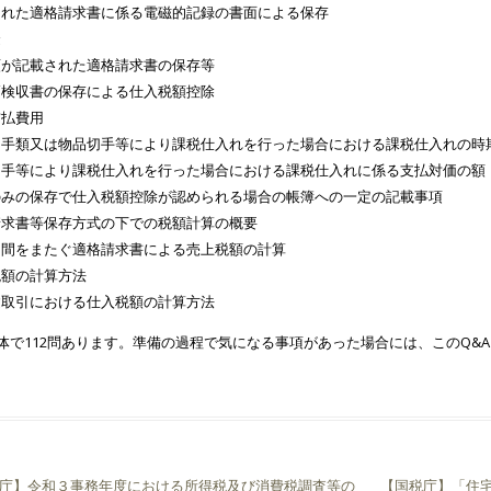
された適格請求書に係る電磁的記録の書面による保存
金
額が記載された適格請求書の保存等
高検収書の保存による仕入税額控除
前払費用
切手類又は物品切手等により課税仕入れを行った場合における課税仕入れの時
切手等により課税仕入れを行った場合における課税仕入れに係る支払対価の額
のみの保存で仕入税額控除が認められる場合の帳簿への一定の記載事項
請求書等保存方式の下での税額計算の概要
期間をまたぐ適格請求書による売上税額の計算
税額の計算方法
建取引における仕入税額の計算方法
体で112問あります。準備の過程で気になる事項があった場合には、このQ&
庁】令和３事務年度における所得税及び消費税調査等の
【国税庁】「住