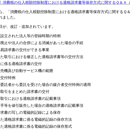
】消費税の仕入税額控除制度における適格請求書等保存方式に関するＱ＆Ａ
ら、「消費税の仕入税額控除制度における適格請求書等保存方式に関するＱ＆
れました。
目が、改訂・追加されています。
に設立された法人等の登録時期の特例
の廃止や法人の合併による消滅があった場合の手続
簡易請求書の交付ができる事業
した取引における修正した適格請求書等の交付方法
金に係る適格請求書の交付
販売機及び自動サービス機の範囲
者交付特例
の委託者から委託を受けた場合の媒介者交付特例の適用
の取引をまとめた請求書の交付
建取引における適格請求書の記載事項
切手等を値引販売した場合の適格請求書の記載事項
請求書の写しの電磁的記録による保存
した適格請求書に係る電磁的記録の保存方法
した適格請求書に係る電磁的記録の保存形式