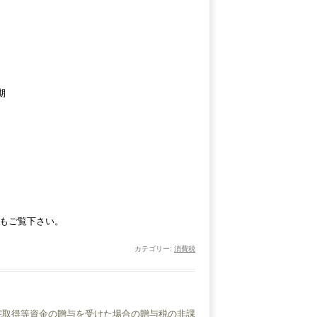
期
Aもご覧下さい。
カテゴリー:
消費税
宅取得等資金の贈与を受けた場合の贈与税の非課