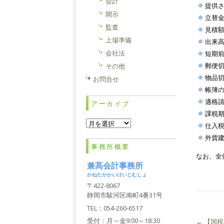
会計
提供
開示
立替
監査
見積
上場準備
出来
会社法
短期
郵便
その他
物品
お問合せ
帳簿
適格
アーカイブ
課税
ア
仕入
ー
外貨
カ
事務所概要
イ
なお、全
ブ
兼髙会計事務所
かねたかかいけいじむしょ
〒422-8067
静岡市駿河区南町4番31号
TEL：054-260-6517
受付：月～金9:00～18:30
←
【国税